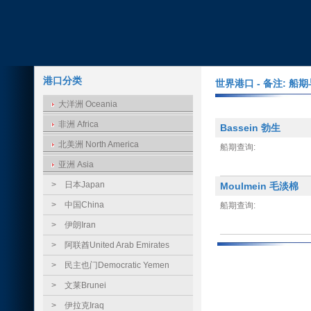
港口分类
世界港口 - 备注: 
大洋洲 Oceania
非洲 Africa
Bassein 勃生
北美洲 North America
船期查询:
亚洲 Asia
>
日本Japan
Moulmein 毛淡棉
>
中国China
船期查询:
>
伊朗Iran
>
阿联酋United Arab Emirates
>
民主也门Democratic Yemen
>
文莱Brunei
>
伊拉克Iraq