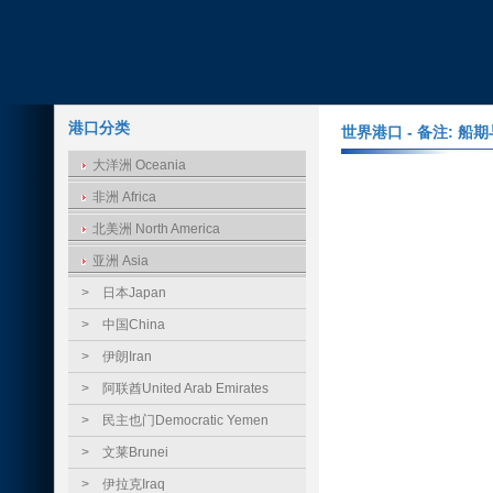
港口分类
世界港口 - 备注: 
大洋洲 Oceania
非洲 Africa
北美洲 North America
亚洲 Asia
>
日本Japan
>
中国China
>
伊朗Iran
>
阿联酋United Arab Emirates
>
民主也门Democratic Yemen
>
文莱Brunei
>
伊拉克Iraq