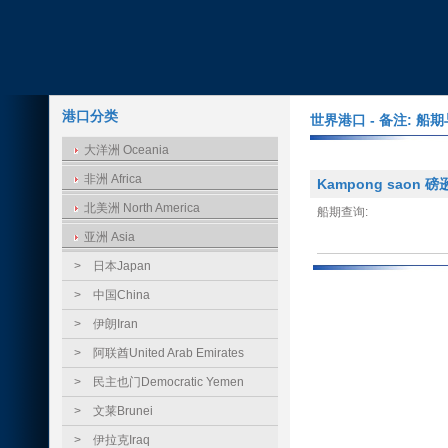
港口分类
世界港口 - 备注: 
大洋洲 Oceania
非洲 Africa
Kampong saon 磅
北美洲 North America
船期查询:
亚洲 Asia
>
日本Japan
>
中国China
>
伊朗Iran
>
阿联酋United Arab Emirates
>
民主也门Democratic Yemen
>
文莱Brunei
>
伊拉克Iraq