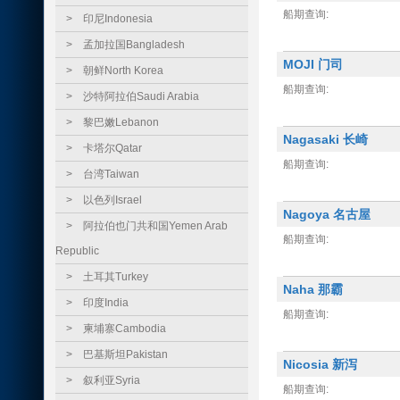
船期查询:
>
印尼Indonesia
>
孟加拉国Bangladesh
MOJI 门司
>
朝鲜North Korea
船期查询:
>
沙特阿拉伯Saudi Arabia
>
黎巴嫩Lebanon
Nagasaki 长崎
>
卡塔尔Qatar
船期查询:
>
台湾Taiwan
>
以色列Israel
Nagoya 名古屋
>
阿拉伯也门共和国Yemen Arab
船期查询:
Republic
>
土耳其Turkey
Naha 那霸
>
印度India
船期查询:
>
柬埔寨Cambodia
>
巴基斯坦Pakistan
Nicosia 新泻
>
叙利亚Syria
船期查询: