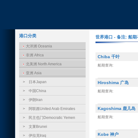
港口分类
世界港口 - 备注: 
大洋洲 Oceania
非洲 Africa
Chiba 千叶
北美洲 North America
船期查询:
亚洲 Asia
>
日本Japan
Hiroshima 广岛
>
中国China
船期查询:
>
伊朗Iran
Kagoshima 鹿儿岛
>
阿联酋United Arab Emirates
船期查询:
>
民主也门Democratic Yemen
>
文莱Brunei
Kobe 神户
>
伊拉克Iraq