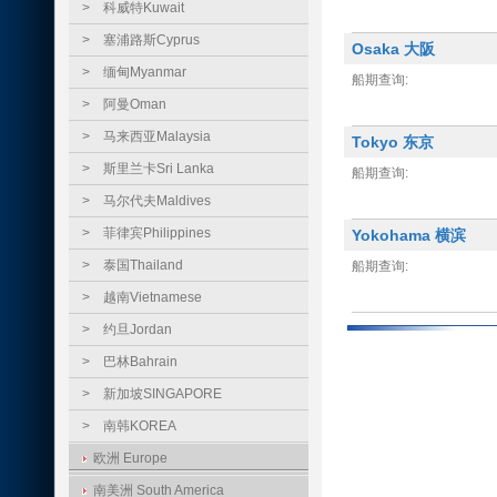
>
科威特Kuwait
>
塞浦路斯Cyprus
Osaka 大阪
>
缅甸Myanmar
船期查询:
>
阿曼Oman
>
马来西亚Malaysia
Tokyo 东京
>
斯里兰卡Sri Lanka
船期查询:
>
马尔代夫Maldives
>
菲律宾Philippines
Yokohama 横滨
>
泰国Thailand
船期查询:
>
越南Vietnamese
>
约旦Jordan
>
巴林Bahrain
>
新加坡SINGAPORE
>
南韩KOREA
欧洲 Europe
南美洲 South America