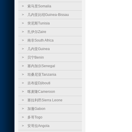
>
索马里Somalia
>
几内亚比绍Guinea-Bissau
>
突尼斯Tunisia
>
扎伊尔Zaire
>
南非South Africa
>
几内亚Guinea
>
贝宁Benin
>
塞内加尔Senegal
>
坦桑尼亚Tanzania
>
吉布提Djibouti
>
喀麦隆Cameroon
>
塞拉利昂Sierra Leone
>
加蓬Gabon
>
多哥Togo
>
安哥拉Angola