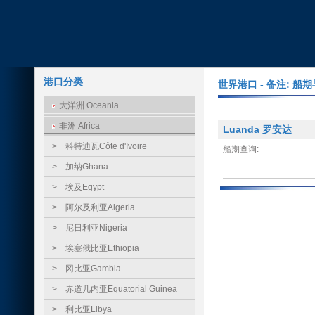
港口分类
世界港口 - 备注: 
大洋洲 Oceania
非洲 Africa
Luanda 罗安达
>
科特迪瓦Côte d'Ivoire
船期查询:
>
加纳Ghana
>
埃及Egypt
>
阿尔及利亚Algeria
>
尼日利亚Nigeria
>
埃塞俄比亚Ethiopia
>
冈比亚Gambia
>
赤道几内亚Equatorial Guinea
>
利比亚Libya